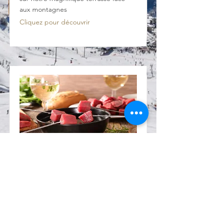
aux montagnes
Cliquez pour découvrir
Menu du Soir
Tous les Soirs à partir de 19h15 venez
profiter d'une ambiance conviviale
avec David et son équipe : Spécialités